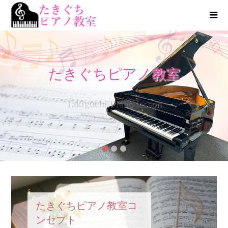
たきぐちピアノ教室
Takiguchi Piano lesson
1
2
3
たきぐちピアノ教室コ
ンセプト