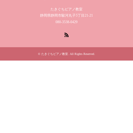
たきぐちピアノ教室
静岡県静岡市駿河丸子5丁目21-21
080-3538-0429
RSS
©
たきぐちピアノ教室
. All Rights Reserved.